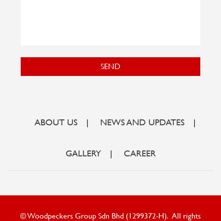
SEND
ABOUT US
|
NEWS AND UPDATES
|
GALLERY
|
CAREER
© Woodpeckers Group Sdn Bhd (1299372-H). All rights