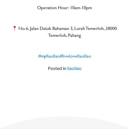
Operation Hour: 10am-10pm​
No.6, Jalan Datuk Bahaman 3, Lurah Temerloh, 28000
Temerloh, Pahang​
#myllaollao
#livelovellaollao
Posted in
llaollao