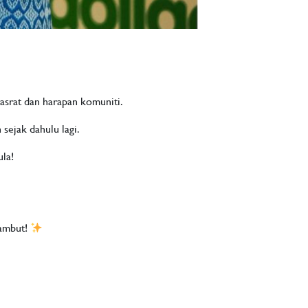
asrat dan harapan komuniti.
ejak dahulu lagi.
ula!
yambut!