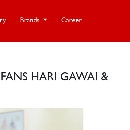
ery
Brands
Career
 FANS HARI GAWAI &