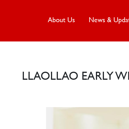
(current)
About Us
News & Upda
LLAOLLAO EARLY WI